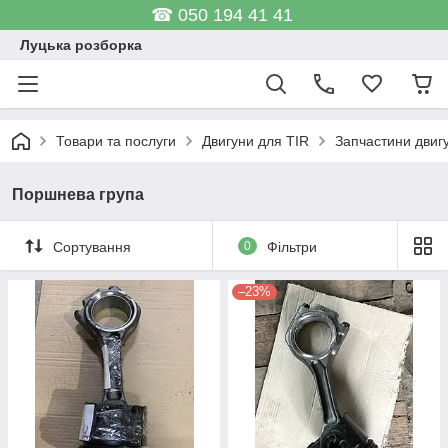
☎ 050 194 41 41
Луцька розборка
Товари та послуги
Двигуни для TIR
Запчастини двиг
Поршнева група
Сортування
0
Фільтри
–23%