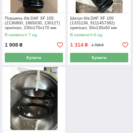
Поршень б/в DAF XF 105
Шатун б/в DAF XF 105
(2136800, 1865030, 130127)
(1331136, 9111457382)
оригінал, 230х170х170 мм
оригінал, 50х130х50 мм
В наявності 7 од.
В наявності 6 од.
1 908
1 314
₴
₴
1 708 ₴
Купити
Купити