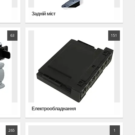
Задній міст
63
151
Електрообладнання
265
1