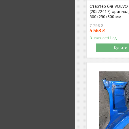
Стартер б/в VOLVO
(20572417) оригінал
500х250х300 мм
7 796 ₴
5 563 ₴
В наявності 1 од.
Купити