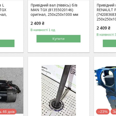
з L
Привідний вал (піввісь) б/в
Привідний в
 TGX
MAN TGX (81355020146)
RENAULT 
нал,
оригінал, 250х250х1000 мм
(742083683
250х250х1
2 409 ₴
2 409 ₴
В наявності 1 од.
В наявності 3
Купити
 46 днів
–23%
З