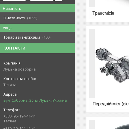
Наявність
Трансмісія
В наявності
1095
Акція
Товари зі знижками
100
КОНТАКТИ
Луцька розборка
Тетяна
вул. Соборна, 36, м. Луцьк, Україна
Передній міст (віс
+380 (96) 194-41-41
Тетяна
+380 (50) 194-41-41