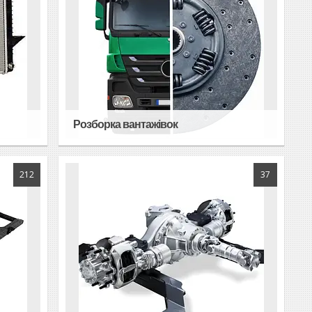
Розборка вантажівок
212
37