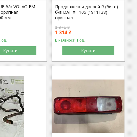
UE б/в VOLVO FM
Продовження дверей R (бите)
 оригінал,
б/в DAF XF 105 (1911138)
00 мм
оригінал
1 971 ₴
1 314 ₴
 од.
В наявності 1 од.
Купити
Купити