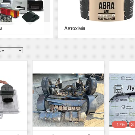
и
Автохімія
–17%
З