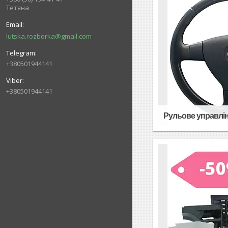
Тетяна
lutska.rozborka@gmail.com
+380501944141
+380501944141
Рульове управлі