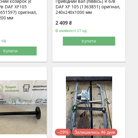
ний козирок (є
Привідний вал (піввісь) R б/в
/в DAF XF105
DAF XF 105 (1363851) оригінал,
1651597) оригінал,
240х240х1000 мм
200 мм
2 409 ₴
В наявності 27 од.
Купити
 од.
Купити
–29%
Залишилось 46 днів