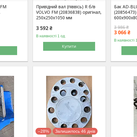
 FM
Привідний вал (піввісь) R б/в
Бак AD-BL
,
VOLVO FM (20836838) оригінал,
(20856473)
250х250х1050 мм
600х900х8
3 592 ₴
3 986 ₴
3 066 ₴
В наявності 1 од.
В наявності 1
Купити
–28%
Залишилось 46 днів