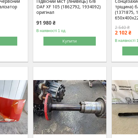
 червоний
Підвісний міст (лінивець) б/в
Сонцезахис
алізатор
DAF XF 105 (1862792, 1934092)
тріщина) б
оригінал
(1371875, 
650х400х2
91 980 ₴
2 540 ₴
В наявності 1 од.
2 102 ₴
Купити
В наявності 1