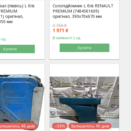
ал (піввісь) L б/в
Склопідйомник L б/в RENAULT
PREMIUM
PREMIUM (7484561609)
1) оригінал,
оригінал, 390х70х670 мм
050 мм
2 759 ₴
1 971 ₴
В наявності 1 од.
 од.
Купити
Купити
алишилось 46 днів
–33%
Залишилось 45 днів