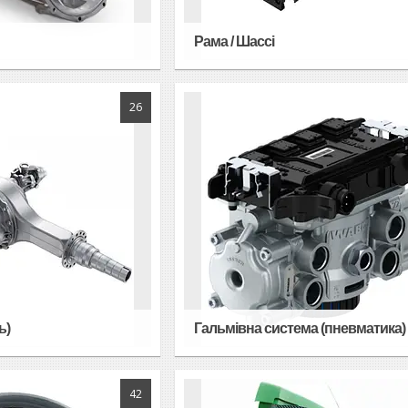
Рама / Шассі
26
ь)
Гальмівна система (пневматика)
42