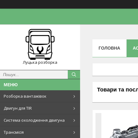
ГОЛОВНА
А
Луцька розборка
Товари та пос
Розборка вантажівок
Двигун для TIR
Система охолодження двигуна
Трансмісія