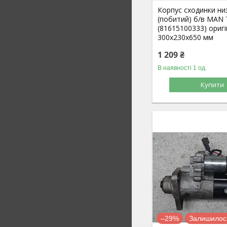
Корпус сходинки ни
(побитий) б/в MAN
(81615100333) оригі
300х230х650 мм
1 209 ₴
В наявності 1 од.
Купити
–29%
Залишилось