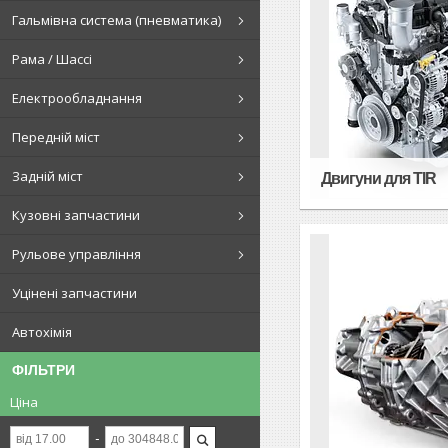
Гальмівна система (пневматика)
Рама / Шассі
Електрообладнання
Передній міст
Задній міст
Двигуни для TIR
Кузовні запчастини
Рульове управління
Уцінені запчастини
Автохімія
ФІЛЬТРИ
Ціна