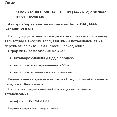
Опис
Замок кабіни L б/в DAF XF 105 (1427612) оригінал,
180х100х250 мм
Авторозборка вантажних автомобілів DAF, MAN,
Renault, VOLVO.
Наш підхід дозволяє по вигідній ціні отримати оригінальну
запчастину з високим есплуатаційним потенціалом та не
перейматися питанням її якості й походження.
Оформити замовлення можна:
зателефонувавши у відділ продажу
залишивши повідомлення в Viber
залишивши заявку на нашому сайті
Відвантаження здійснюємо через Нову пошту або з нашого
складу в с. Княгининок.
На основні модулі автомобіля надаємо гарантію
встановлення!
Телефон: 096 194 41 41
Будемо раді співпраці з Вами!