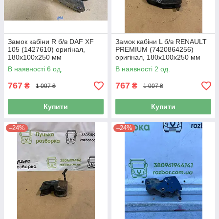
Замок кабіни R б/в DAF XF
Замок кабіни L б/в RENAULT
105 (1427610) оригінал,
PREMIUM (7420864256)
180х100х250 мм
оригінал, 180х100х250 мм
В наявності 6 од.
В наявності 2 од.
767
767
₴
₴
1 007 ₴
1 007 ₴
Купити
Купити
–24%
–24%