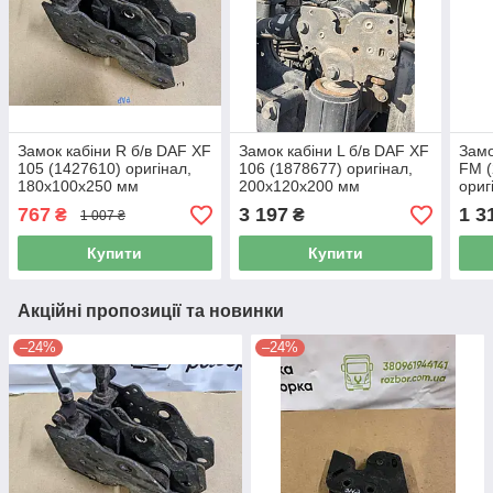
Замок кабіни R б/в DAF XF
Замок кабіни L б/в DAF XF
Замо
105 (1427610) оригінал,
106 (1878677) оригінал,
FM (
180х100х250 мм
200х120х200 мм
ориг
767
3 197
1 3
₴
₴
1 007 ₴
Купити
Купити
Акційні пропозиції та новинки
–24%
–24%