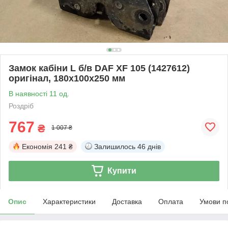
Замок кабіни L б/в DAF XF 105 (1427612)
оригінал, 180х100х250 мм
В наявності 11 од.
Роздріб
767
₴
1 007 ₴
Економія
241 ₴
Залишилось
46 днів
Купити
Опис
Характеристики
Доставка
Оплата
Умови п