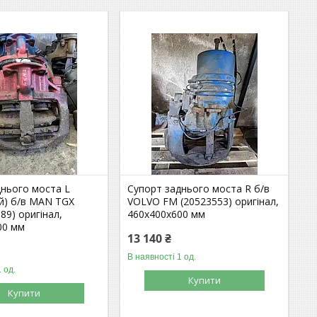
днього моста L
Супорт заднього моста R б/в
ий) б/в MAN TGX
VOLVO FM (20523553) оригінал,
89) оригінал,
460х400х600 мм
00 мм
13 140 ₴
В наявності 1 од.
 од.
Купити
Купити