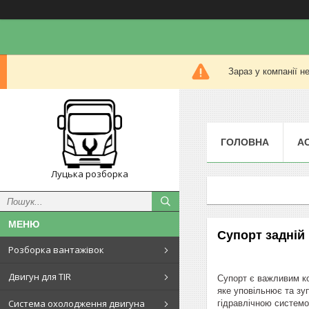
Зараз у компанії н
ГОЛОВНА
А
Луцька розборка
Супорт задній
Розборка вантажівок
Двигун для TIR
Супорт є важливим ко
яке уповільнює та зу
Система охолодження двигуна
гідравлічною систем