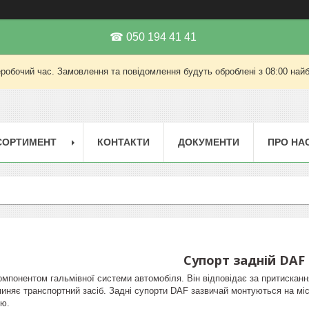
☎ 050 194 41 41
еробочий час. Замовлення та повідомлення будуть оброблені з 08:00 найб
СОРТИМЕНТ
КОНТАКТИ
ДОКУМЕНТИ
ПРО НА
Супорт задній DAF
мпонентом гальмівної системи автомобіля. Він відповідає за притискан
пиняє транспортний засіб. Задні супорти DAF зазвичай монтуються на міс
ою.