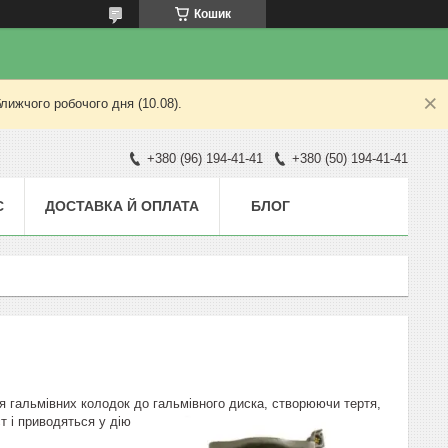
Кошик
лижчого робочого дня (10.08).
+380 (96) 194-41-41
+380 (50) 194-41-41
С
ДОСТАВКА Й ОПЛАТА
БЛОГ
ня гальмівних колодок до гальмівного диска, створюючи
тертя,
т і приводяться у дію