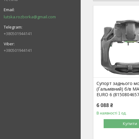
lutska.rozborka@gmail.com
+380501944141
+380501944141
Супорт заднього мо
(Гальмівний) б/в M
EURO 6 (8150804657
6 088 ₴
В наявності 1 од.
Купити