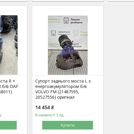
ста R +
Супорт заднього моста L з
R б/в DAF
енергоакумулятором б/в
58011)
VOLVO FM (21487595,
20527556) оригінал
14 454 ₴
д.
В наявності 1 од.
Купити