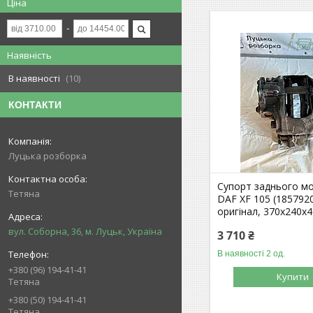
Ціна
Наявність
В наявності
10
КОНТАКТИ
Луцька розборка
Супорт заднього мо
Тетяна
DAF XF 105 (185792
оригінал, 370х240х
вул. Соборна, 36, м. Луцьк, Україна
3 710 ₴
В наявності 2 од.
+380 (96) 194-41-41
Купити
Тетяна
+380 (50) 194-41-41
Тетяна