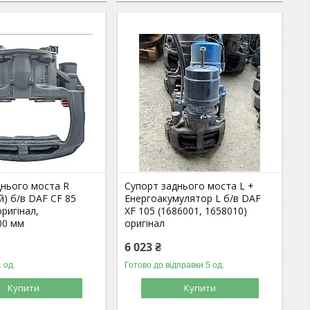
днього моста R
Супорт заднього моста L +
й) б/в DAF CF 85
Енергоакумулятор L б/в DAF
оригінал,
XF 105 (1686001, 1658010)
00 мм
оригінал
6 023 ₴
 од.
Готово до відправки 5 од.
Купити
Купити