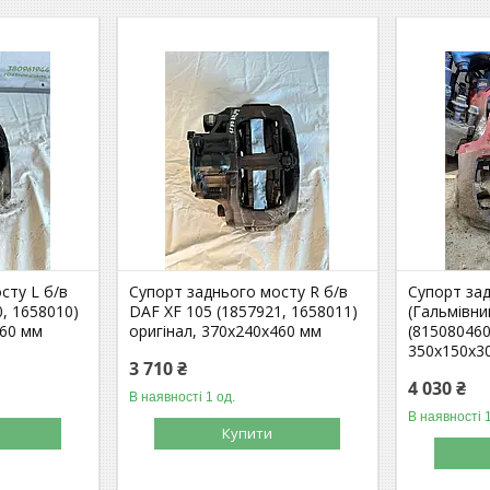
сту L б/в
Супорт заднього мосту R б/в
Супорт за
0, 1658010)
DAF XF 105 (1857921, 1658011)
(Гальмівн
460 мм
оригінал, 370х240х460 мм
(815080460
350х150х3
3 710 ₴
4 030 ₴
В наявності 1 од.
В наявності 1
Купити