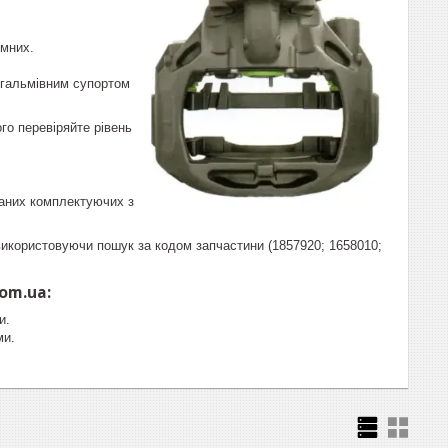
мних.
з гальмівним супортом
го перевіряйте рівень
ваних комплектуючих з
 використовуючи пошук за кодом запчастини (1857920; 1658010;
om.ua:
и.
ми.