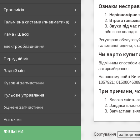
Ознаки несправ
Трансмісія
Нерівномірне 
Втрата гальмів
Гальмівна система (пневматика)
Звуки під час
або знос колодок.
Рама / Шассі
Регулярно обслуговуй
гальмівної рідини, с
Електрообладнання
Чи варто купити
Передній міст
Відмінним способом е
авторозбирання.
Задній міст
На нашому сайті Ви м
1857921; 81508046089
Кузовні запчастини
Три причини, чо
Рульове управління
Висока якість а
Завдяки власно
Уцінені запчастини
Запчастини знят
Автохімія
ФІЛЬТРИ