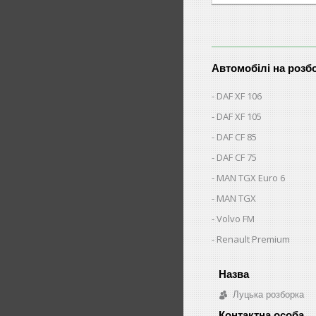
Автомобілі на розб
DAF XF 106
DAF XF 105
DAF CF 85
DAF CF 75
MAN TGX Euro 6
MAN TGX
Volvo FM
Renault Premium
Луцька розборка