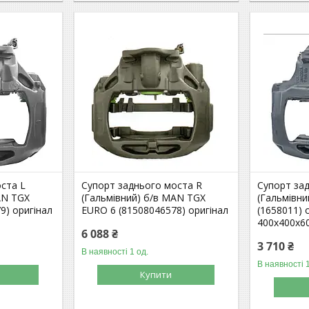
ста L
Супорт заднього моста R
Супорт за
AN TGX
(Гальмівний) б/в MAN TGX
(Гальмівни
9) оригінал
EURO 6 (81508046578) оригінал
(1658011) 
400х400х6
6 088 ₴
3 710 ₴
В наявності 1 од.
В наявності 1
Купити