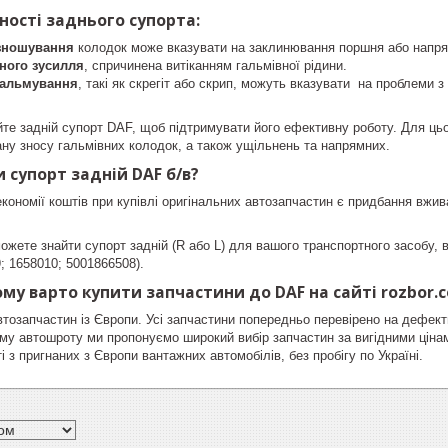
ності заднього супорта:
зношування
колодок може вказувати на заклинювання поршня або напря
ного зусилля
, спричинена витіканням гальмівної рідини.
 гальмування
, такі як скрегіт або скрип, можуть вказувати на проблеми 
те задній супорт DAF, щоб підтримувати його ефективну роботу. Для цьо
тану зносу гальмівних колодок, а також ущільнень та напрямних.
 супорт задній DAF б/в?
кономії коштів при купівлі оригінальних автозапчастин є придбання вжи
ожете знайти супорт задній (R або L) для вашого транспортного засобу,
; 1658010; 5001866508).
му варто купити запчастини до DAF на сайті rozbor.c
втозапчастин із Європи. Усі запчастини попередньо перевірено на дефект
му автошроту ми пропонуємо широкий вибір запчастин за вигідними ціна
і з пригнаних з Європи вантажних автомобілів, без пробігу по Україні.