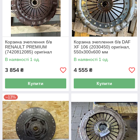
Корзина зчеплення б/в
Корзина зчеплення б/в DAF
RENAULT PREMIUM
XF 106 (2030450) оригінал,
(7420812085) оригінал
550х300х600 мм
В наявності 1 од.
В наявності 1 од.
3 854
4 555
₴
₴
Купити
Купити
–13%