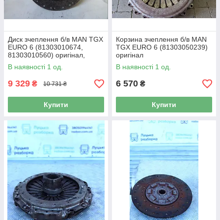
Диск зчеплення б/в MAN TGX
Корзина зчеплення б/в MAN
EURO 6 (81303010674,
TGX EURO 6 (81303050239)
81303010560) оригінал,
оригінал
450х70х450 мм
В наявності 1 од.
В наявності 1 од.
9 329
6 570
₴
₴
10 731 ₴
Купити
Купити