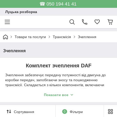
☎ 050 194 41 41
Луцька розборка
Товари та послуги
Трансмісія
Зчеплення
Зчеплення
Комплект зчеплення DAF
Зчеплення забезпечує передачу потужності від двигуна до
коробки передач, запобігаючи зносу та пошкодженню
трансмісії. Складається з кількох
компонентів, включаючи
диск
, муфту та
корзину
.
Ознаки несправності
Показати все
зчеплення:
прослизання,
Сортування
0
Фільтри
відбувається коли
фрикційні накладки