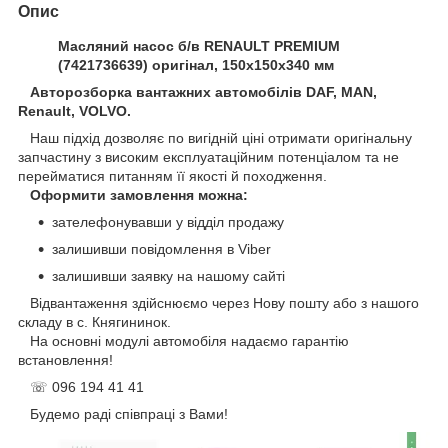
Опис
Масляний насос б/в RENAULT PREMIUM
(7421736639) оригінал, 150х150х340 мм
Авторозборка вантажних автомобілів DAF, MAN,
Renault, VOLVO.
Наш підхід дозволяє по вигідній ціні отримати оригінальну
запчастину з високим експлуатаційним потенціалом та не
перейматися питанням її якості й походження.
Оформити замовлення можна:
зателефонувавши у відділ продажу
залишивши повідомлення в Viber
залишивши заявку на нашому сайті
Відвантаження здійснюємо через Нову пошту або з нашого
складу в с. Княгининок.
На основні модулі автомобіля надаємо гарантію
встановлення!
☏ 096 194 41 41
Будемо раді співпраці з Вами!