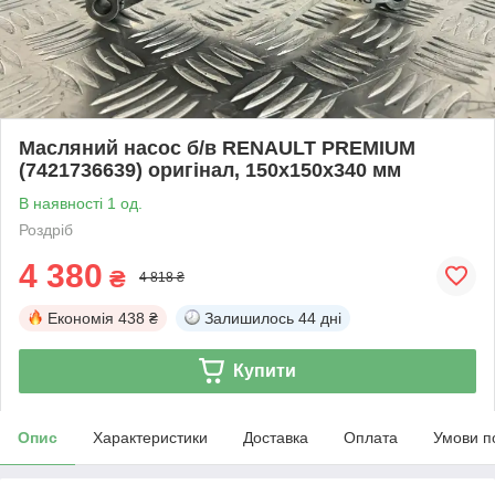
Масляний насос б/в RENAULT PREMIUM
(7421736639) оригінал, 150х150х340 мм
В наявності 1 од.
Роздріб
4 380
₴
4 818 ₴
Економія
438 ₴
Залишилось
44 дні
Купити
Опис
Характеристики
Доставка
Оплата
Умови п