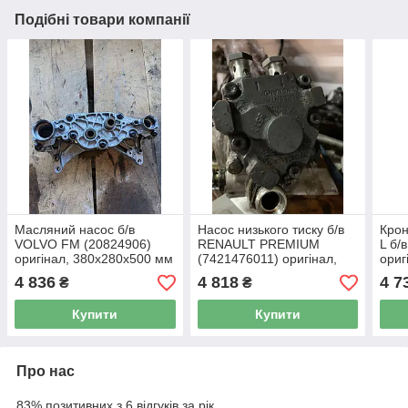
Подібні товари компанії
Масляний насос б/в
Насос низького тиску б/в
Крон
VOLVO FM (20824906)
RENAULT PREMIUM
L б/
оригінал, 380х280х500 мм
(7421476011) оригінал,
ориг
100х80х110 мм
4 836
4 818
4 7
₴
₴
Купити
Купити
Про нас
83% позитивних з 6 відгуків за рік