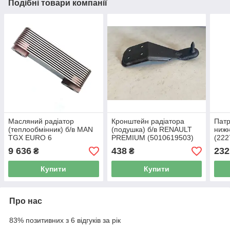
Подібні товари компанії
Масляний радіатор
Кронштейн радіатора
Патр
(теплообмінник) б/в MAN
(подушка) б/в RENAULT
нижн
TGX EURO 6
PREMIUM (5010619503)
(222
(51056017175) оригінал
оригінал
ориг
9 636
438
232
₴
₴
Купити
Купити
Про нас
83% позитивних з 6 відгуків за рік