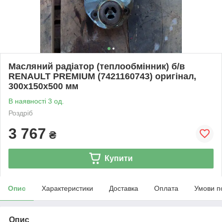
Масляний радіатор (теплообмінник) б/в
RENAULT PREMIUM (7421160743) оригінал,
300х150х500 мм
В наявності 3 од.
Роздріб
3 767
₴
Купити
Опис
Характеристики
Доставка
Оплата
Умови п
Опис