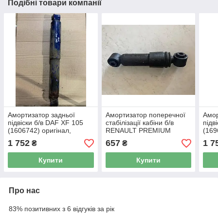
Подібні товари компанії
Амортизатор задньої
Амортизатор поперечної
Амор
підвіски б/в DAF XF 105
стабілізації кабіни б/в
підв
(1606742) оригінал,
RENAULT PREMIUM
(169
590х100х100 мм
(25379070, 7420840318)
660
1 752
657
1 7
₴
₴
оригінал, 350х50х50 мм
Купити
Купити
Про нас
83% позитивних з 6 відгуків за рік