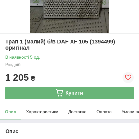
Трап 1 (малий) б/в DAF XF 105 (1394499)
оригінал
В наявності 5 од.
Роздріб
1 205
₴
Купити
Опис
Характеристики
Доставка
Оплата
Умови п
Опис