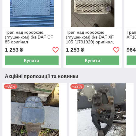
Трап над коробкою
Трап над коробкою
Трап
(глушником) б/в DAF CF
(глушником) б/в DAF XF
XF10
85 оригінал
105 (1791920) оригінал,
700х450х800 мм
1 253
1 253
964
₴
₴
Купити
Купити
Акційні пропозиції та новинки
–32%
–27%