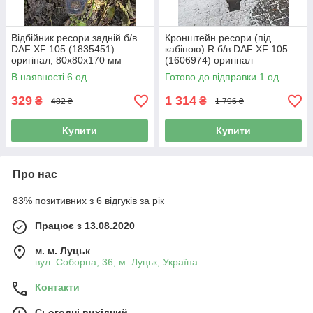
Відбійник ресори задній б/в
Кронштейн ресори (під
DAF XF 105 (1835451)
кабіною) R б/в DAF XF 105
оригінал, 80х80х170 мм
(1606974) оригінал
В наявності 6 од.
Готово до відправки 1 од.
329
1 314
₴
₴
482 ₴
1 796 ₴
Купити
Купити
Про нас
83% позитивних з 6 відгуків за рік
Працює з 13.08.2020
м. м. Луцьк
вул. Соборна, 36, м. Луцьк, Україна
Контакти
Сьогодні вихідний