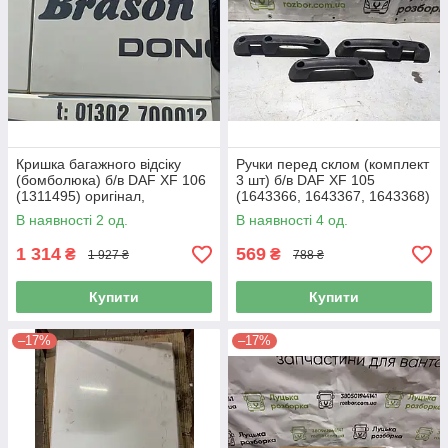
Кришка багажного відсіку
Ручки перед склом (комплект
(бомболюка) б/в DAF XF 106
3 шт) б/в DAF XF 105
(1311495) оригінал,
(1643366, 1643367, 1643368)
600х250х900 мм
оригінал
В наявності 2 од.
В наявності 4 од.
1 314
569
₴
₴
1 927 ₴
788 ₴
Купити
Купити
–17%
–17%