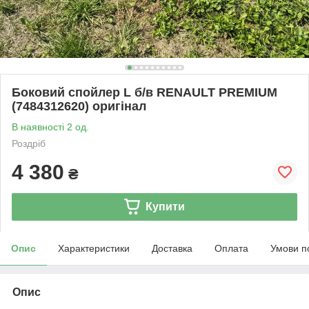
Боковий спойлер L б/в RENAULT PREMIUM
(7484312620) оригінал
В наявності 2 од.
Роздріб
4 380
₴
Купити
Опис
Характеристики
Доставка
Оплата
Умови п
Опис