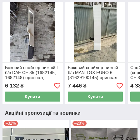
Боковий спойлер нижній L
Боковий спойлер нижній L
Спой
б/в DAF CF 85 (1682145,
б/в MAN TGX EURO 6
(сер
1682148) оригінал,
(81629100145) оригінал
CF 8
550х270х2300 мм
500
6 132
7 446
4 3
₴
₴
Купити
Купити
Акційні пропозиції та новинки
–32%
–28%