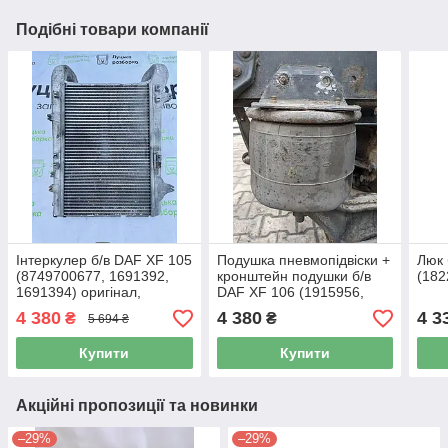
Подібні товари компанії
Інтеркулер б/в DAF XF 105
Подушка пневмопідвіски +
Люк 
(8749700677, 1691392,
кронштейн подушки б/в
(182
1691394) оригінал,
DAF XF 106 (1915956,
950х400х1200 мм
1636430)
4 380
4 380
4 3
₴
₴
5 694 ₴
оригінал,240х260х240 мм
Купити
Купити
Акційні пропозиції та новинки
–29%
–29%