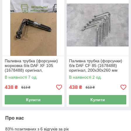
Паливна трубка (форсунки)
Паливна трубка (форсунки)
морковка б/в DAF XF 105
б/в DAF CF 85 (1678488)
(1678488) оригінал,
оригінал, 200х30х260 мм
200х30х260 мм
В наявності 7 од.
В наявності 2 од.
438
438
₴
₴
613 ₴
613 ₴
Купити
Купити
Про нас
83% позитивних з 6 відгуків за рік