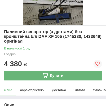
Паливний сепаратор (з дротами) без
кронштейна б/в DAF XF 105 (1745280, 1433649)
оригінал
В наявності 1 од.
Роздріб
4 380
₴
Купити
Опис
Характеристики
Доставка
Оплата
Умови п
Опис