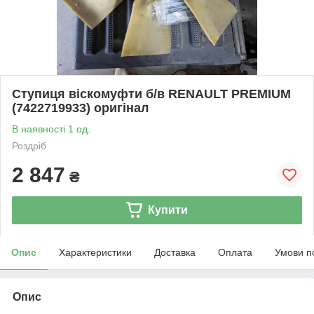
Ступиця віскомуфти б/в RENAULT PREMIUM
(7422719933) оригінал
В наявності 1 од.
Роздріб
2 847
₴
Купити
Опис
Характеристики
Доставка
Оплата
Умови п
Опис