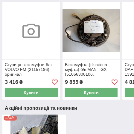
Ступиця віскомуфти б/в
Віскомуфта (в'язкісна
Ступ
VOLVO FM (21157196)
муфта) б/в MAN TGX
DAF 
оригінал
(51066300106,
1391
51066300130) оригінал,
ориг
3 416
9 855
4 8
₴
₴
290х200х290 мм
Купити
Купити
Акційні пропозиції та новинки
–34%