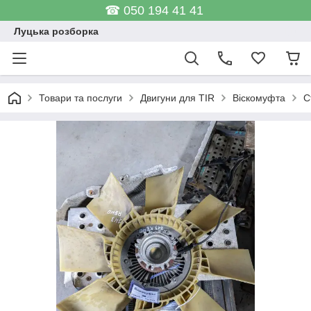
☎ 050 194 41 41
Луцька розборка
Товари та послуги
Двигуни для TIR
Віскомуфта
С