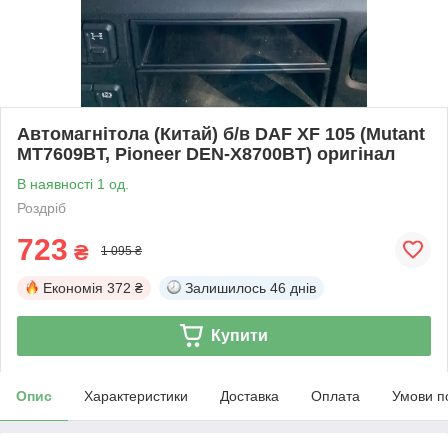
Автомагнітола (Китай) б/в DAF XF 105 (Mutant
MT7609BT, Pioneer DEN-X8700BT) оригінал
В наявності 1 од.
Роздріб
723
₴
1 095 ₴
Економія
372 ₴
Залишилось
46 днів
Купити
Опис
Характеристики
Доставка
Оплата
Умови п