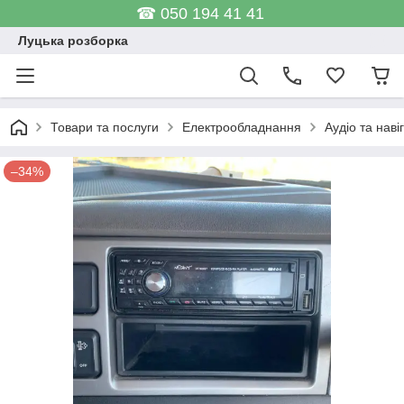
☎ 050 194 41 41
Луцька розборка
Товари та послуги
Електрообладнання
Аудіо та наві
–34%