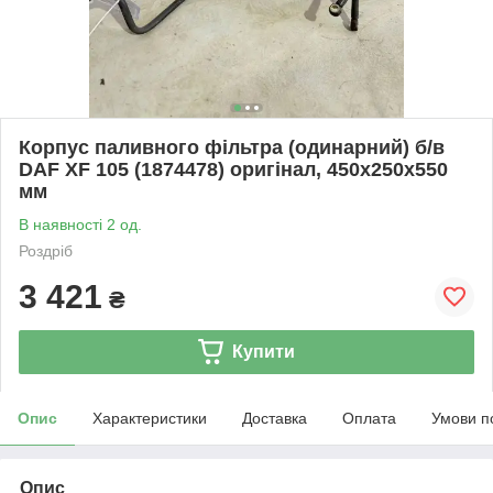
Корпус паливного фільтра (одинарний) б/в
DAF XF 105 (1874478) оригінал, 450х250х550
мм
В наявності 2 од.
Роздріб
3 421
₴
Купити
Опис
Характеристики
Доставка
Оплата
Умови п
Опис