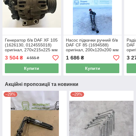
Генератор б/в DAF XF 105
Насос підкачки ручний б/в
Раді
(1626130, 0124555018)
DAF CF 85 (1694588)
DAF 
оригінал, 270х215х225 мм
оригінал, 200х120х200 мм
ориг
3 504
1 686
3 2
₴
₴
4 555 ₴
Купити
Купити
Акційні пропозиції та новинки
–29%
–29%