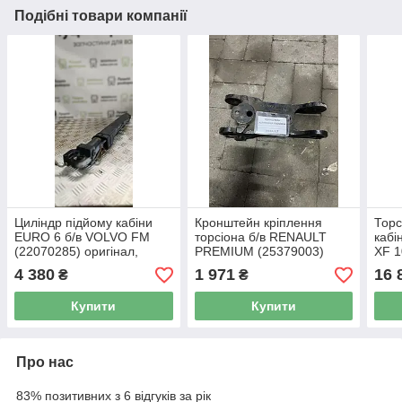
Подібні товари компанії
Циліндр підйому кабіни
Кронштейн кріплення
Торс
EURO 6 б/в VOLVO FM
торсіона б/в RENAULT
кабі
(22070285) оригінал,
PREMIUM (25379003)
XF 1
150х150х600 мм
оригінал, 200х100х330 мм
ориг
4 380
1 971
16 
₴
₴
Купити
Купити
Про нас
83% позитивних з 6 відгуків за рік