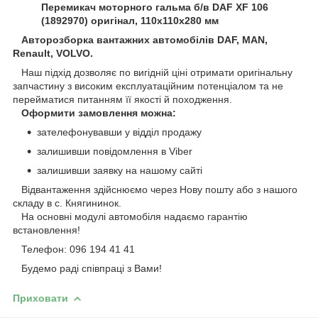
Перемикач моторного гальма б/в DAF XF 106
(1892970) оригінал, 110х110х280 мм
Авторозборка вантажних автомобілів DAF, MAN,
Renault, VOLVO.
Наш підхід дозволяє по вигідній ціні отримати оригінальну
запчастину з високим експлуатаційним потенціалом та не
перейматися питанням її якості й походження.
Оформити замовлення можна:
зателефонувавши у відділ продажу
залишивши повідомлення в Viber
залишивши заявку на нашому сайті
Відвантаження здійснюємо через Нову пошту або з нашого
складу в с. Княгининок.
На основні модулі автомобіля надаємо гарантію
встановлення!
Телефон: 096 194 41 41
Будемо раді співпраці з Вами!
Приховати