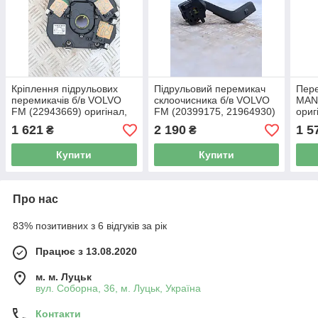
Кріплення підрульових
Підрульовий перемикач
Пере
перемикачів б/в VOLVO
склоочисника б/в VOLVO
MAN
FM (22943669) оригінал,
FM (20399175, 21964930)
ориг
220х60х240 мм
оригінал, 60х50х60 мм
1 621
2 190
1 5
₴
₴
Купити
Купити
Про нас
83% позитивних з 6 відгуків за рік
Працює з 13.08.2020
м. м. Луцьк
вул. Соборна, 36, м. Луцьк, Україна
Контакти