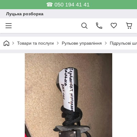
☎ 050 194 41 41
Луцька розборка
Товари та послуги
Рульове управління
Підрульові ш