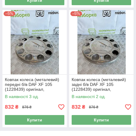
Купити
Купити
–5%
–5%
Ковпак колеса (металевий)
Ковпак колеса (металевий)
передні б/в DAF XF 105
задні б/в DAF XF 105
(1228439) оригінал,
(1228439) оригінал,
510х80х520 мм
510х80х520 мм
В наявності 3 од.
В наявності 2 од.
832
832
₴
₴
876 ₴
876 ₴
Купити
Купити