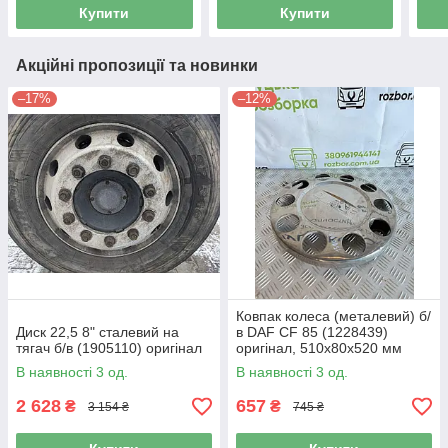
Купити
Купити
Акційні пропозиції та новинки
–17%
–12%
Ковпак колеса (металевий) б/
Диск 22,5 8" сталевий на
в DAF CF 85 (1228439)
тягач б/в (1905110) оригінал
оригінал, 510х80х520 мм
В наявності 3 од.
В наявності 3 од.
2 628
657
₴
₴
3 154 ₴
745 ₴