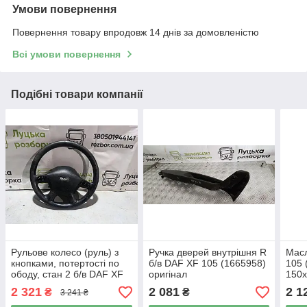
Умови повернення
Повернення товару впродовж 14 днів за домовленістю
Всі умови повернення
Подібні товари компанії
Рульове колесо (руль) з
Ручка дверей внутрішня R
Масл
кнопками, потертості по
б/в DAF XF 105 (1665958)
105 
ободу, стан 2 б/в DAF XF
оригінал
150
105 (1801927) оригінал
2 321
2 081
2 1
₴
₴
3 241 ₴