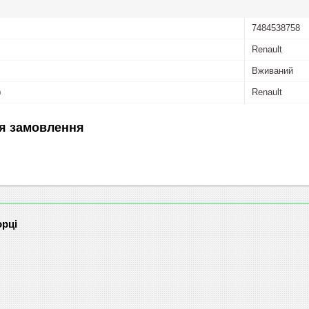
7484538758
Renault
Вживаний
ю
Renault
я замовлення
орці