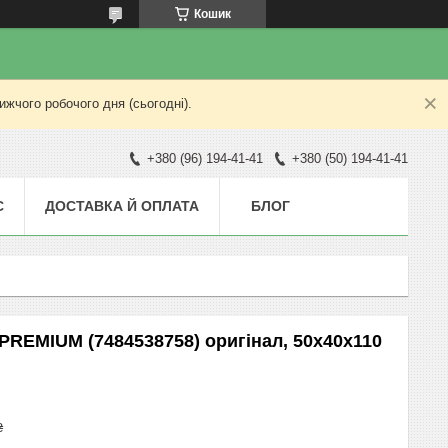
Кошик
жчого робочого дня (сьогодні).
+380 (96) 194-41-41
+380 (50) 194-41-41
С
ДОСТАВКА Й ОПЛАТА
БЛОГ
PREMIUM (7484538758) оригінал, 50х40х110
₴