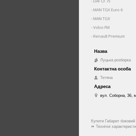
DAF CF 75
MAN TGX Euro 6
MAN TGX
Volvo FM
Renault Premium
Луцька розборка
Тетяна
вул. Соборна, 36, м
Купити Габарит боковий
⏩ Технічні характерис