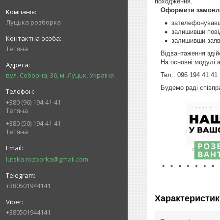
походження.
Оформити замовле
Луцька розборка
зателефонувавш
залишивши пові
залишивши заяв
Тетяна
Відвантаження здійс
На основні модулі а
вул. Соборна, 36, м. Луцьк, Україна
Тел.: 096 194 41 41
Будемо раді співпра
+380 (96) 194-41-41
Тетяна
+380 (50) 194-41-41
Тетяна
lutska.rozborka@gmail.com
+380501944141
Характеристик
+380501944141