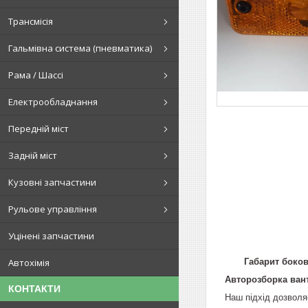
Трансмісія
Гальмівна система (пневматика)
Рама / Шассі
Електрообладнання
Передній міст
Задній міст
Кузовні запчастини
Рульове управління
Уцінені запчастини
Габарит боков
Автохімія
Авторозборка ванта
КОНТАКТИ
Наш підхід дозволяє 