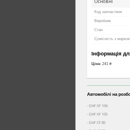
Основні
Код запчастини
Виробник
Стан
Сумісність з марко
Інформація дл
Ціна:
241 ₴
Автомобілі на розб
DAF XF 106
DAF XF 105
DAF CF 85