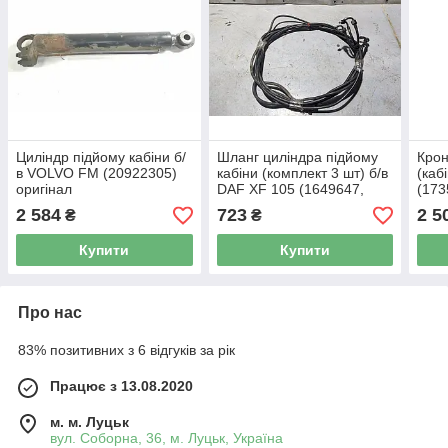
Циліндр підйому кабіни б/
Шланг циліндра підйому
Кро
в VOLVO FM (20922305)
кабіни (комплект 3 шт) б/в
(каб
оригінал
DAF XF 105 (1649647,
(173
1782452, 1782450)
1619
2 584
723
2 5
₴
₴
оригінал
300
Купити
Купити
Про нас
83% позитивних з 6 відгуків за рік
Працює з 13.08.2020
м. м. Луцьк
вул. Соборна, 36, м. Луцьк, Україна