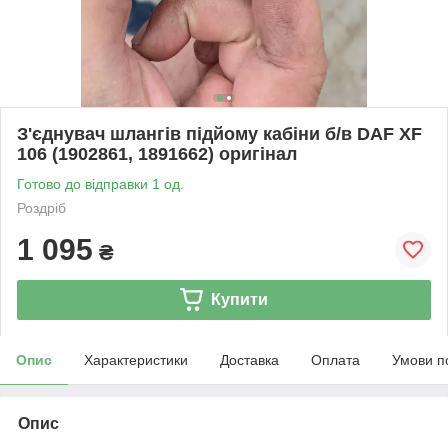
З'єднувач шлангів підйому кабіни б/в DAF XF
106 (1902861, 1891662) оригінал
Готово до відправки 1 од.
Роздріб
1 095
₴
Купити
Опис
Характеристики
Доставка
Оплата
Умови п
Опис