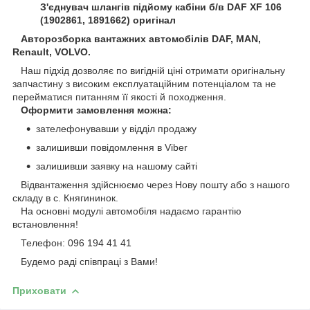
З'єднувач шлангів підйому кабіни б/в DAF XF 106
(1902861, 1891662) оригінал
Авторозборка вантажних автомобілів DAF, MAN,
Renault, VOLVO.
Наш підхід дозволяє по вигідній ціні отримати оригінальну
запчастину з високим експлуатаційним потенціалом та не
перейматися питанням її якості й походження.
Оформити замовлення можна:
зателефонувавши у відділ продажу
залишивши повідомлення в Viber
залишивши заявку на нашому сайті
Відвантаження здійснюємо через Нову пошту або з нашого
складу в с. Княгининок.
На основні модулі автомобіля надаємо гарантію
встановлення!
Телефон: 096 194 41 41
Будемо раді співпраці з Вами!
Приховати