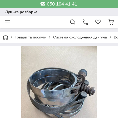
☎ 050 194 41 41
Луцька розборка
Товари та послуги
Система охолодження двигуна
Во