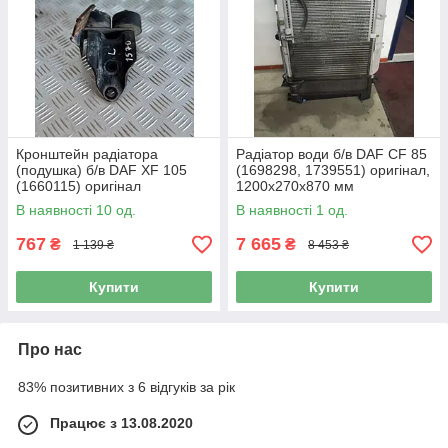
Кронштейн радіатора
Радіатор води б/в DAF CF 85
(подушка) б/в DAF XF 105
(1698298, 1739551) оригінал,
(1660115) оригінал
1200х270х870 мм
В наявності 10 од.
В наявності 1 од.
767
7 665
₴
₴
1 139 ₴
8 453 ₴
Купити
Купити
Про нас
83% позитивних з 6 відгуків за рік
Працює з 13.08.2020