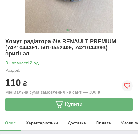
Хомут радіатора б/в RENAULT PREMIUM
(7421044391, 5010552409, 7421044393)
оригінал
В наявності 2 од.
Роздріб
110
₴
Мінімальна сума замовлення на сайті — 300 ₴
Купити
Опис
Характеристики
Доставка
Оплата
Умови п