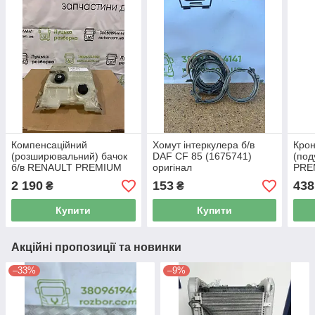
Компенсаційний
Хомут інтеркулера б/в
Крон
(розширювальний) бачок
DAF CF 85 (1675741)
(под
б/в RENAULT PREMIUM
оригінал
PRE
(7422066749) оригінал
ориг
2 190
153
438
₴
₴
Купити
Купити
Акційні пропозиції та новинки
–33%
–9%