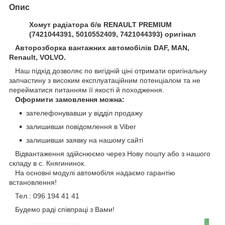
Опис
Хомут радіатора б/в RENAULT PREMIUM
(7421044391, 5010552409, 7421044393) оригінал
Авторозборка вантажних автомобілів DAF, MAN,
Renault, VOLVO.
Наш підхід дозволяє по вигідній ціні отримати оригінальну
запчастину з високим експлуатаційним потенціалом та не
перейматися питанням її якості й походження.
Оформити замовлення можна:
зателефонувавши у відділ продажу
залишивши повідомлення в Viber
залишивши заявку на нашому сайті
Відвантаження здійснюємо через Нову пошту або з нашого
складу в с. Княгининок.
На основні модулі автомобіля надаємо гарантію
встановлення!
Тел.: 096 194 41 41
Будемо раді співпраці з Вами!