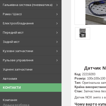
Гальмівна система (пневматика)
Рама / Шассі
Електрообладнання
Передній міст
Задній міст
Кузовні запчастини
Рульове управління
Датчик N
Уцінені запчастини
Код:
22219283
Автохімія
Розмір:
100х100х100
Тип:
Оригінальна зап
Країна використанн
КОНТАКТИ
Стан:
Запчастина без
Датчик NOX знято з в
Чому варто купи
Луцька розборка