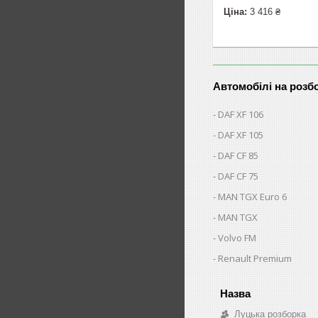
Ціна:
3 416 ₴
Автомобілі на розб
DAF XF 106
DAF XF 105
DAF CF 85
DAF CF 75
MAN TGX Euro 6
MAN TGX
Volvo FM
Renault Premium
Луцька розборка