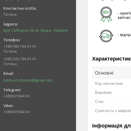
Тетяна
вул. Соборна, 36, м. Луцьк, Україна
+380 (96) 194-41-41
Тетяна
Характеристик
+380 (50) 194-41-41
Тетяна
Основні
lutska.rozborka@gmail.com
Код запчастини
Виробник
+380501944141
Стан
Сумісність з марко
+380501944141
Інформація дл