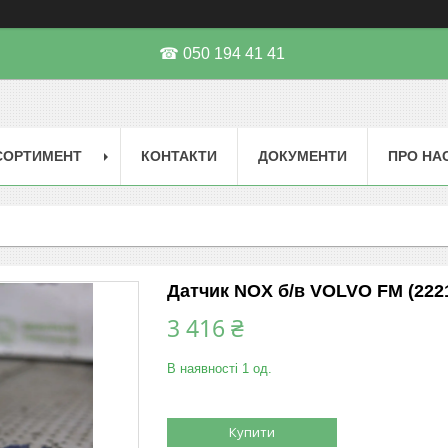
☎ 050 194 41 41
СОРТИМЕНТ
КОНТАКТИ
ДОКУМЕНТИ
ПРО НА
Датчик NOX б/в VOLVO FM (2221
3 416 ₴
В наявності 1 од.
Купити