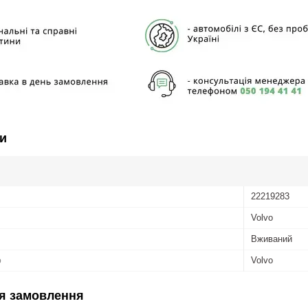
и
22219283
Volvo
Вживаний
ю
Volvo
я замовлення