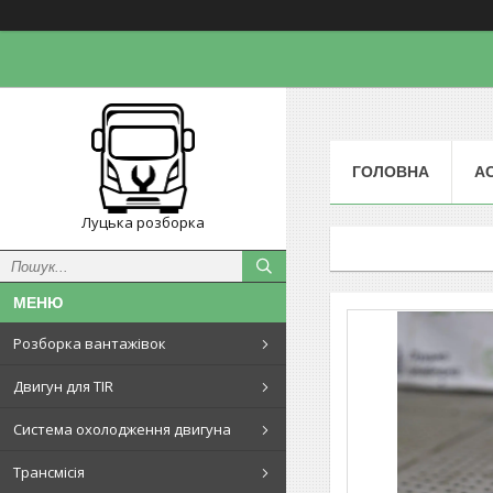
ГОЛОВНА
А
Луцька розборка
Розборка вантажівок
Двигун для TIR
Система охолодження двигуна
Трансмісія