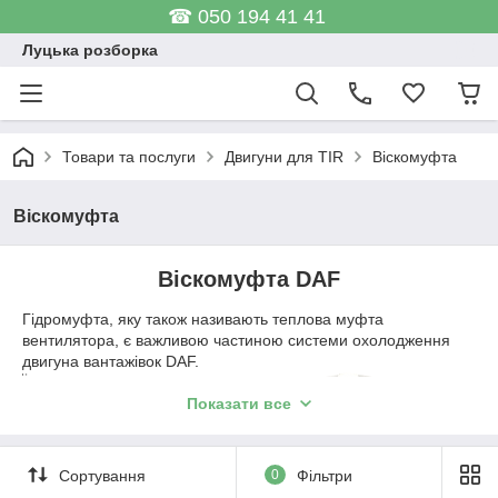
☎ 050 194 41 41
Луцька розборка
Товари та послуги
Двигуни для TIR
Віскомуфта
Віскомуфта
Віскомуфта DAF
Гідромуфта, яку також називають теплова муфта
вентилятора, є важливою частиною системи охолодження
двигуна вантажівок DAF.
Її функція полягає в
керуванні температурою
Показати все
двигуна, регулюючи
швидкість обертання
вентилятора. У холодному
Сортування
0
Фільтри
стані муфта дозволяє