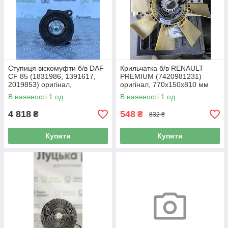
Ступиця віскомуфти б/в DAF
Крильчатка б/в RENAULT
CF 85 (1831986, 1391617,
PREMIUM (7420981231)
2019853) оригінал,
оригінал, 770х150х810 мм
180х130х180 мм
В наявності 1 од.
В наявності 1 од.
4 818
548
₴
₴
832 ₴
Купити
Купити