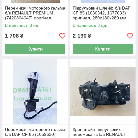
Перемикач моторного гальма
Підрульовий шлейф б/в DAF
б/в RENAULT PREMIUM
CF 85 (1636342, 1677033)
(7420864647) оригінал,
оригінал, 280х180х280 мм
200х100х250 мм
В наявності 3 од.
В наявності 3 од.
1 708
2 190
₴
₴
Купити
Купити
Перемикач моторного гальма
Кронштейн підрульових
б/в DAF CF 85 (1659630,
перемикачів б/в RENAULT