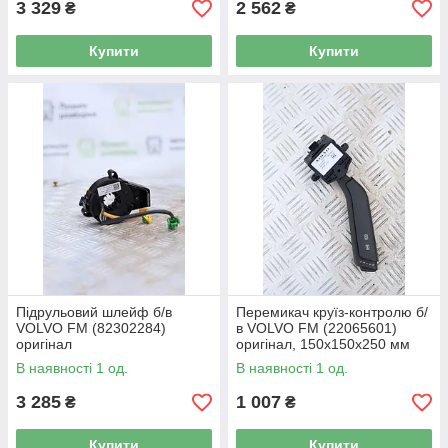
3 329
2 562
₴
₴
Купити
Купити
Підрульовий шлейф б/в
Перемикач круїз-контролю б/
VOLVO FM (82302284)
в VOLVO FM (22065601)
оригінал
оригінал, 150х150х250 мм
В наявності 1 од.
В наявності 1 од.
3 285
1 007
₴
₴
Купити
Купити