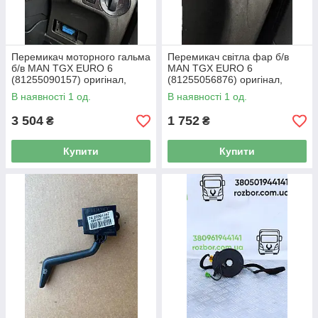
Перемикач моторного гальма
Перемикач світла фар б/в
б/в MAN TGX EURO 6
MAN TGX EURO 6
(81255090157) оригінал,
(81255056876) оригінал,
100х90х200 мм
70х70х90 мм
В наявності 1 од.
В наявності 1 од.
3 504
1 752
₴
₴
Купити
Купити