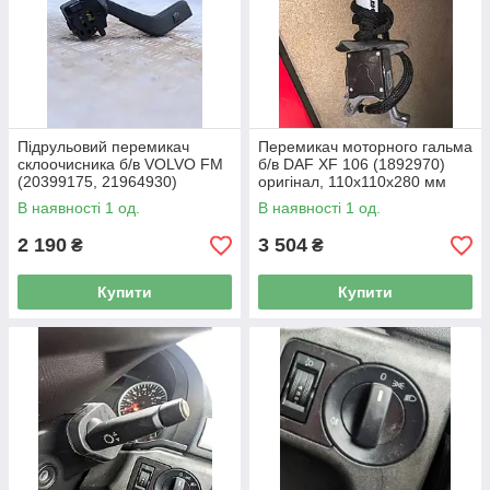
Підрульовий перемикач
Перемикач моторного гальма
склоочисника б/в VOLVO FM
б/в DAF XF 106 (1892970)
(20399175, 21964930)
оригінал, 110х110х280 мм
оригінал, 60х50х60 мм
В наявності 1 од.
В наявності 1 од.
2 190
3 504
₴
₴
Купити
Купити