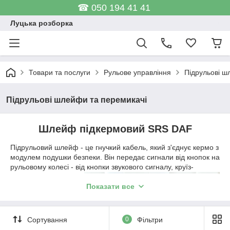
☎ 050 194 41 41
Луцька розборка
Товари та послуги
Рульове управління
Підрульові ш
Підрульові шлейфи та перемикачі
Шлейф підкермовий SRS DAF
Підрульовий шлейф - це гнучкий кабель, який з'єднує кермо з
модулем подушки безпеки. Він передає сигнали від кнопок на
рульовому колесі - від
кнопки звукового сигналу, круїз-
контролю та
управління радіо,
Показати все
модулю подушки
безпеки. Шлейф
підкермовий SRS
Сортування
0
Фільтри
також забезпечує