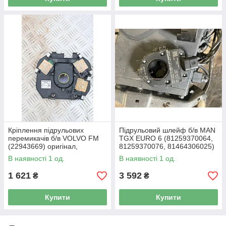
Кріплення підрульових
Підрульовий шлейф б/в MAN
перемикачів б/в VOLVO FM
TGX EURO 6 (81259370064,
(22943669) оригінал,
81259370076, 81464306025)
220х60х240 мм
оригінал, 100х30х100 мм
В наявності 1 од.
В наявності 1 од.
1 621
3 592
₴
₴
Купити
Купити