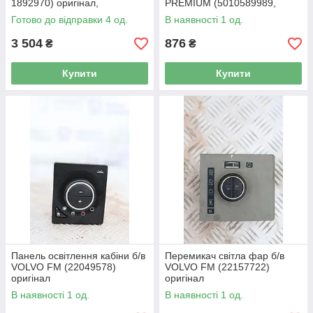
1892970) оригінал,
PREMIUM (5010589989,
70х70х220 мм
345866010) оригінал
Готово до відправки 4 од.
В наявності 1 од.
3 504
876
₴
₴
Купити
Купити
Панель освітлення кабіни б/в
Перемикач світла фар б/в
VOLVO FM (22049578)
VOLVO FM (22157722)
оригінал
оригінал
В наявності 1 од.
В наявності 1 од.